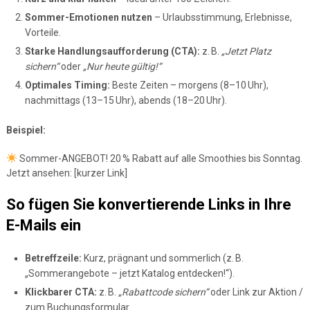
Sommer-Emotionen nutzen
– Urlaubsstimmung, Erlebnisse,
Vorteile.
Starke Handlungsaufforderung (CTA):
z. B.
„Jetzt Platz
sichern“
oder
„Nur heute gültig!“
Optimales Timing:
Beste Zeiten – morgens (8–10 Uhr),
nachmittags (13–15 Uhr), abends (18–20 Uhr).
Beispiel:
Sommer-ANGEBOT! 20 % Rabatt auf alle Smoothies bis Sonntag.
Jetzt ansehen: [kurzer Link]
So fügen Sie konvertierende Links in Ihre
E-Mails ein
Betreffzeile:
Kurz, prägnant und sommerlich (z. B.
„Sommerangebote – jetzt Katalog entdecken!“).
Klickbarer CTA:
z. B.
„Rabattcode sichern“
oder Link zur Aktion /
zum Buchungsformular.